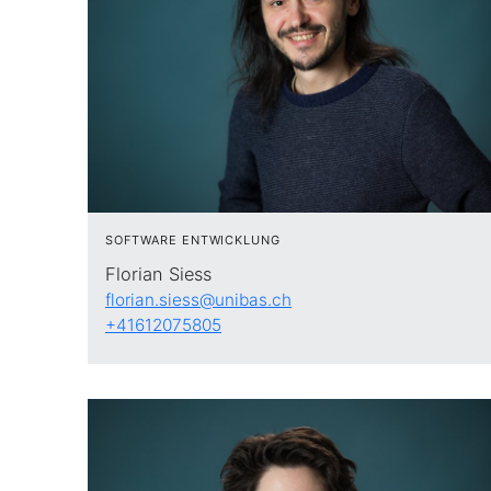
SOFTWARE ENTWICKLUNG
Florian Siess
florian.siess@unibas.ch
+41612075805