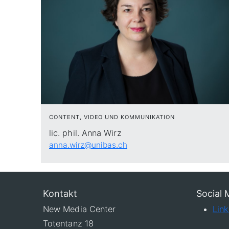
CONTENT, VIDEO UND KOMMUNIKATION
lic. phil. Anna Wirz
anna.wirz@unibas.ch
Kontakt
Social 
New Media Center
Link
Totentanz 18