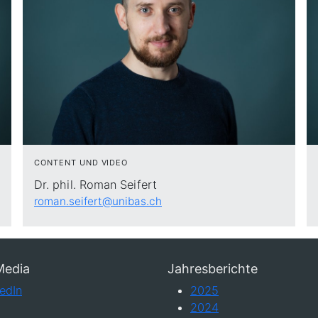
CONTENT UND VIDEO
Dr. phil. Roman Seifert
roman.seifert@unibas.ch
Media
Jahresberichte
edIn
2025
2024